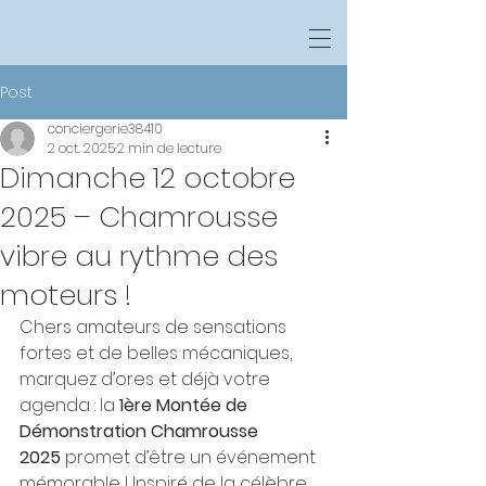
Post
conciergerie38410
2 oct. 2025
2 min de lecture
Dimanche 12 octobre
2025 – Chamrousse
vibre au rythme des
moteurs !
Chers amateurs de sensations 
fortes et de belles mécaniques, 
marquez d’ores et déjà votre 
agenda : la 
1ère Montée de 
Démonstration Chamrousse 
2025
 promet d’être un événement 
mémorable ! Inspiré de la célèbre 