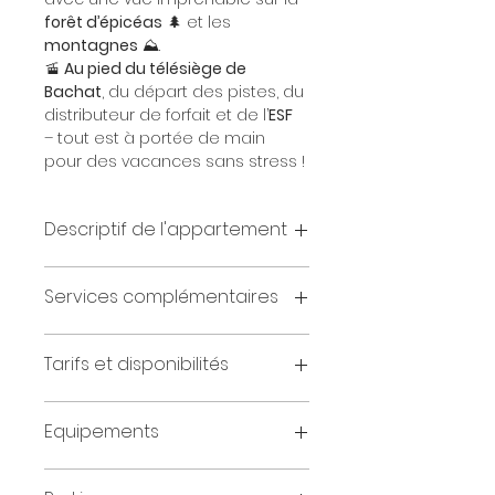
forêt d’épicéas
 🌲 et les 
montagnes
 ⛰️.
🚡 
Au pied du télésiège de 
Bachat
, du départ des pistes, du 
distributeur de forfait et de l’
ESF
– tout est à portée de main 
pour des vacances sans stress !
Descriptif de l'appartement
- Une 1ère chambre  donnant 
Services complémentaires
sur la terrasse avec 2 lits 
simples de 80x190 avec 
Location de linge de maison 
rangement
Tarifs et disponibilités
Ménage de fin de séjour
- Une 2ème chambre avec 2 lits 
simples de 80x190 avec 
Nous consulter
rangement
Equipements
- Séjour : 1 BZ de 1 couchage de 
140x190
Lave-vaisselle - Réfrigérateur - 
- Salle de bain avec baignoire