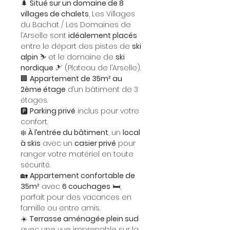
🌲 
Situé sur un domaine de 8 
villages de chalets
, Les Villages 
du Bachat / Les Domaines de 
l’Arselle sont 
idéalement placés
entre le départ des pistes de 
ski 
alpin
 ⛷️ et le domaine de 
ski 
nordique
 🎿 (Plateau de l’Arselle).
🏢 
Appartement de 35m² au 
2ème étage
 d’un bâtiment de 3 
étages.
🅿️ 
Parking privé
 inclus pour votre 
confort.
❄️ 
À l’entrée du bâtiment
, un 
local 
à skis
 avec un 
casier privé
 pour 
ranger votre matériel en toute 
sécurité.
🏡 
Appartement confortable de 
35m²
 avec 
6 couchages
 🛏️, 
parfait pour des vacances en 
famille ou entre amis.
☀️ 
Terrasse aménagée plein sud
avec une vue imprenable sur la 