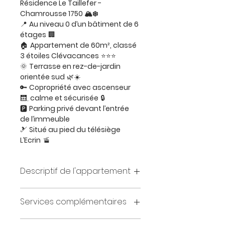
Résidence Le Taillefer - 
Chamrousse 1750 🏔️❄️
📍 
Au niveau 0 d’un bâtiment de 6 
étages
 🏢
🏠 
Appartement de 60m², classé 
3 étoiles Clévacances
 ⭐⭐⭐
🌞 
Terrasse en rez-de-jardin 
orientée sud
 🌿☀️
🔑 
Copropriété avec ascenseur
🛗, 
calme et sécurisée
 🔒
🅿️ 
Parking privé devant l’entrée 
de l’immeuble
🎿 
Situé au pied du télésiège 
L’Ecrin
 🚡
Descriptif de l'appartement
Une 1ère chambre de 
Services complémentaires
9m2 donnant sur la 
terrasse avec 1 lit de 160x200 
Location de linge de maison 
avec portant et commode